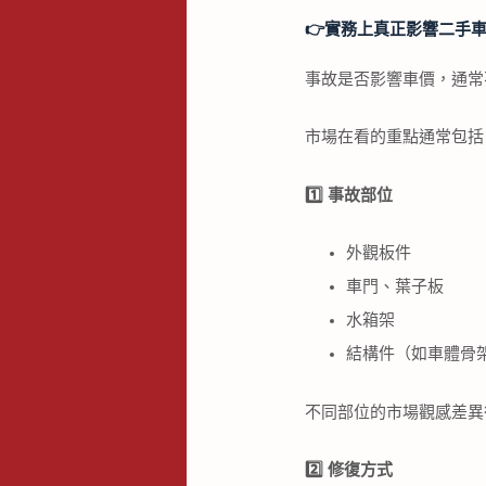
👉️
實務上真正影響二手
事故是否影響車價，通常
市場在看的重點通常包括
1️
⃣
事故部位
外觀板件
車門、葉子板
水箱架
結構件（如車體骨
不同部位的市場觀感差異
2️
⃣
修復方式