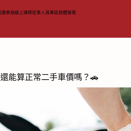
鑑價
車禍線上律師
從業人員專區
媒體報導
還能算正常二手車價嗎？🚗