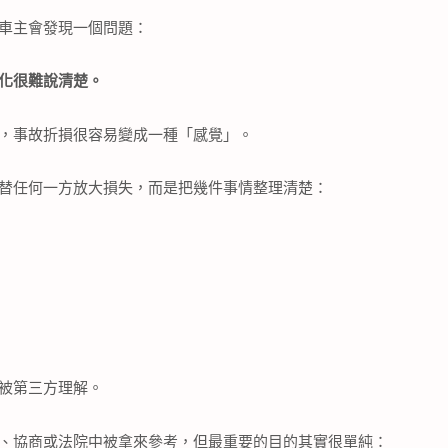
車主會發現一個問題：
化很難說清楚。
，事故折損很容易變成一種「感覺」。
替任何一方放大損失，而是把幾件事情整理清楚：
被第三方理解。
、協商或法院中被拿來參考，但最重要的目的其實很單純：