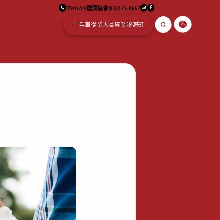
TWAAA鑑價協會
(03)215-0667
二手車從業人員專業證照班