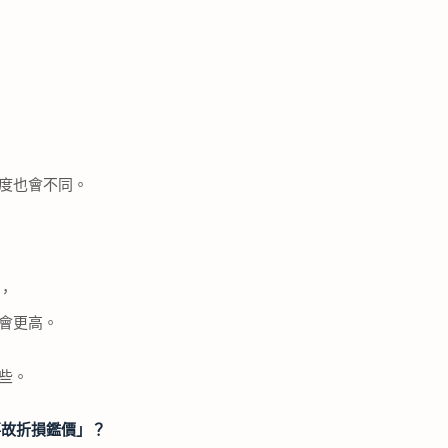
度也會不同。
，
會更高。
些。
事故折損鑑價」？