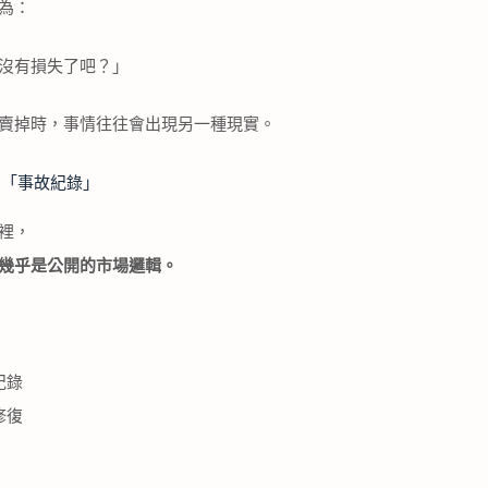
為：
沒有損失了吧？」
賣掉時，事情往往會出現另一種現實。
意「事故紀錄」
裡，
幾乎是公開的市場邏輯。
紀錄
修復