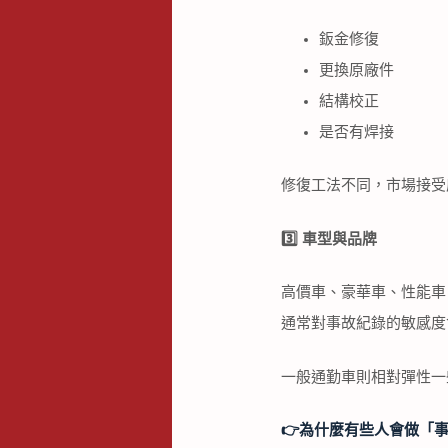
鈑金修復
更換原廠件
結構校正
是否有焊接
修復工法不同，市場接受
3️
⃣
車型與品牌
高價車、豪華車、性能車
通常對事故紀錄的敏感度
一般通勤車則相對彈性一
👉️
為什麼有些人會做「