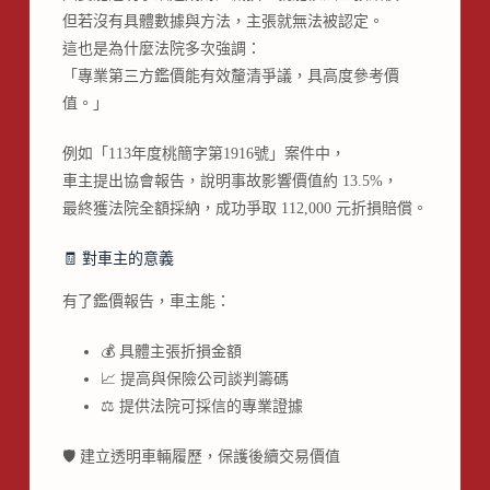
但若沒有具體數據與方法，主張就無法被認定。
這也是為什麼法院多次強調：
「專業第三方鑑價能有效釐清爭議，具高度參考價
值。」
例如「113年度桃簡字第1916號」案件中，
車主提出協會報告，說明事故影響價值約 13.5%，
最終獲法院全額採納，成功爭取 112,000 元折損賠償。
🧾 對車主的意義
有了鑑價報告，車主能：
💰 具體主張折損金額
📈 提高與保險公司談判籌碼
⚖️ 提供法院可採信的專業證據
🛡 建立透明車輛履歷，保護後續交易價值