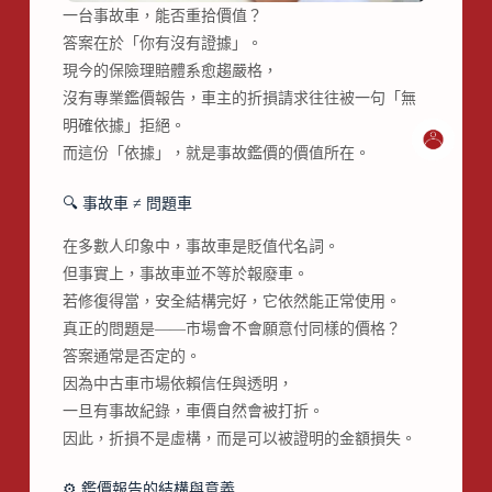
一台事故車，能否重拾價值？
答案在於「你有沒有證據」。
現今的保險理賠體系愈趨嚴格，
沒有專業鑑價報告，車主的折損請求往往被一句「無
明確依據」拒絕。
而這份「依據」，就是事故鑑價的價值所在。
🔍 事故車 ≠ 問題車
在多數人印象中，事故車是貶值代名詞。
但事實上，事故車並不等於報廢車。
若修復得當，安全結構完好，它依然能正常使用。
真正的問題是——市場會不會願意付同樣的價格？
答案通常是否定的。
因為中古車市場依賴信任與透明，
一旦有事故紀錄，車價自然會被打折。
因此，折損不是虛構，而是可以被證明的金額損失。
⚙️ 鑑價報告的結構與意義