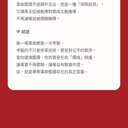
事故鑑價不是額外支出，而是一種「保障投資」。
它讓車主從被動應對變成主動維權，
不再讓權益被模糊解釋。
💬 結語
每一場事故都是一次考驗，
考驗的不只是修車技術，更是對公平的堅持。
當你選擇鑑價，你其實是在為「價值」辯護。
讓事實不再模糊，讓權益有數據作證，
這，就是專業事故鑑價存在的真正意義。