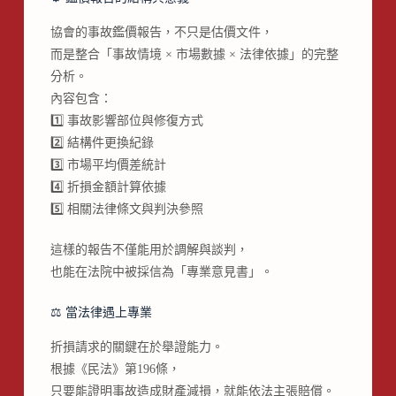
協會的事故鑑價報告，不只是估價文件，
而是整合「事故情境 × 市場數據 × 法律依據」的完整
分析。
內容包含：
1️⃣ 事故影響部位與修復方式
2️⃣ 結構件更換紀錄
3️⃣ 市場平均價差統計
4️⃣ 折損金額計算依據
5️⃣ 相關法律條文與判決參照
這樣的報告不僅能用於調解與談判，
也能在法院中被採信為「專業意見書」。
⚖️ 當法律遇上專業
折損請求的關鍵在於舉證能力。
根據《民法》第196條，
只要能證明事故造成財產減損，就能依法主張賠償。