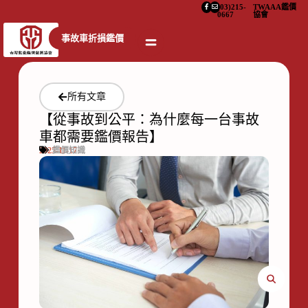
(03)215-
TWAAA鑑價
0667
協會
事故車折損鑑價
所有文章
【從事故到公平：為什麼每一台事故
車都需要鑑價報告】
2025-11-17
鑑價知識