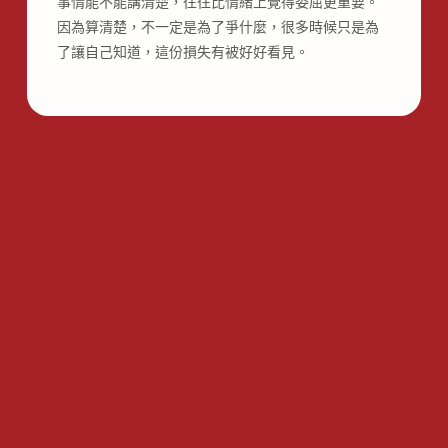
事情能不能講清楚，往往比情緒上覺得委屈更重要。
因為算清楚，不一定是為了爭什麼，很多時候只是為
了讓自己知道，這份損失有被好好看見。