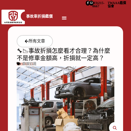
(03)215-
TWAAA鑑價
0667
協會
事故車折損鑑價
所有文章
🔧📉事故折損怎麼看才合理？為什麼
不是修車金額高，折損就一定高？
2026-03-13
鑑價知識