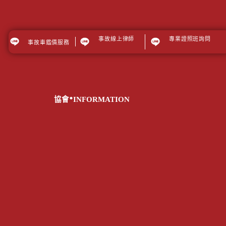
事故線上律師
專業證照班詢問
事故車鑑價服務
.
協會
INFORMATION
關於我們
最新消息
事故車折損鑑價
車禍線上律師
從業人員專區
二手車從業人員專業證照班
媒體報導
TTQS專區