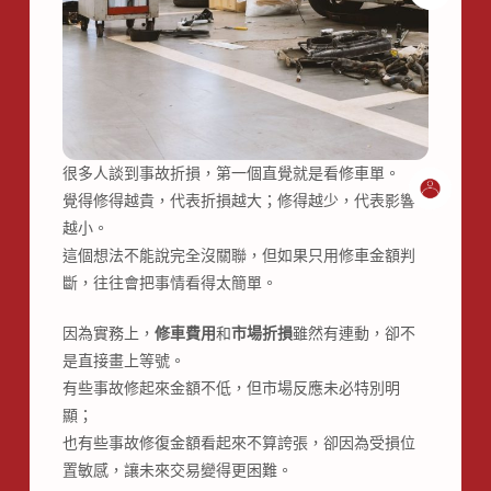
很多人談到事故折損，第一個直覺就是看修車單。
覺得修得越貴，代表折損越大；修得越少，代表影響
越小。
這個想法不能說完全沒關聯，但如果只用修車金額判
斷，往往會把事情看得太簡單。
因為實務上，
修車費用
和
市場折損
雖然有連動，卻不
是直接畫上等號。
有些事故修起來金額不低，但市場反應未必特別明
顯；
也有些事故修復金額看起來不算誇張，卻因為受損位
置敏感，讓未來交易變得更困難。