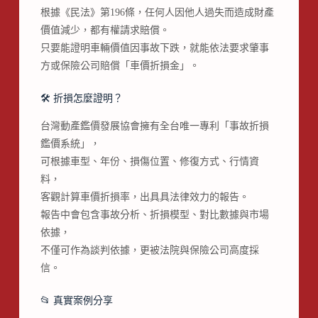
根據《民法》第196條，任何人因他人過失而造成財產
價值減少，都有權請求賠償。
只要能證明車輛價值因事故下跌，就能依法要求肇事
方或保險公司賠償「車價折損金」。
🛠 折損怎麼證明？
台灣動產鑑價發展協會擁有全台唯一專利「事故折損
鑑價系統」，
可根據車型、年份、損傷位置、修復方式、行情資
料，
客觀計算車價折損率，出具具法律效力的報告。
報告中會包含事故分析、折損模型、對比數據與市場
依據，
不僅可作為談判依據，更被法院與保險公司高度採
信。
📂 真實案例分享