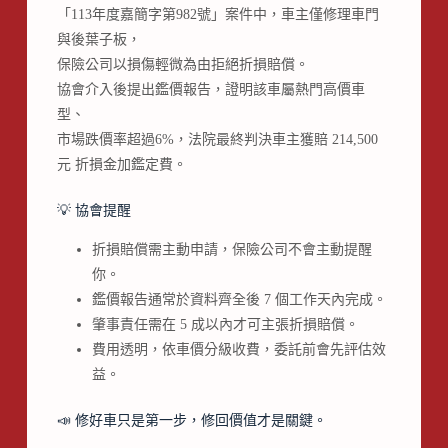
「113年度嘉簡字第982號」案件中，車主僅修理車門
與後葉子板，
保險公司以損傷輕微為由拒絕折損賠償。
協會介入後提出鑑價報告，證明該車屬熱門高價車
型、
市場跌價率超過6%，法院最終判決車主獲賠 214,500
元 折損金加鑑定費。
💡 協會提醒
折損賠償需主動申請，保險公司不會主動提醒
你。
鑑價報告通常於資料齊全後 7 個工作天內完成。
肇事責任需在 5 成以內才可主張折損賠償。
費用透明，依車價分級收費，委託前會先評估效
益。
📣 修好車只是第一步，修回價值才是關鍵。