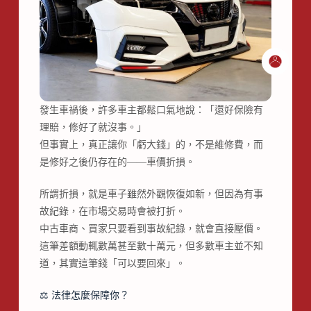
發生車禍後，許多車主都鬆口氣地說：「還好保險有
理賠，修好了就沒事。」
但事實上，真正讓你「虧大錢」的，不是維修費，而
是修好之後仍存在的——車價折損。
所謂折損，就是車子雖然外觀恢復如新，但因為有事
故紀錄，在市場交易時會被打折。
中古車商、買家只要看到事故紀錄，就會直接壓價。
這筆差額動輒數萬甚至數十萬元，但多數車主並不知
道，其實這筆錢「可以要回來」。
⚖️ 法律怎麼保障你？