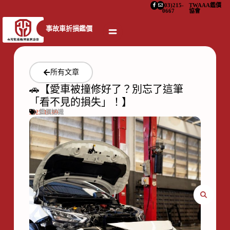
(03)215-
TWAAA鑑價
0667
協會
事故車折損鑑價
所有文章
🚗【愛車被撞修好了？別忘了這筆
「看不見的損失」！】
2025-10-09
鑑價知識