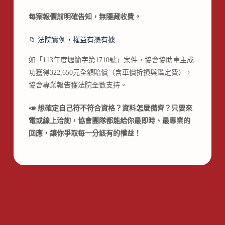
每案報價前明確告知，無隱藏收費。
📁 法院實例，權益有憑有據
如「113年度壢簡字第1710號」案件，協會協助車主成
功獲得322,650元全額賠償（含車價折損與鑑定費），
協會專業報告獲法院全數支持。
📣 想確定自己符不符合資格？資料怎麼備齊？只要來
電或線上洽詢，協會團隊都能給你最即時、最專業的
回應，讓你爭取每一分該有的權益！