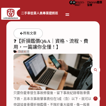
(03)215-
TWAAA鑑價
0667
協會
二手車從業人員專業證照班
所有文章
❓【折損鑑價Q&A｜資格、流程、費
用，一篇讓你全懂！】
2025-08-01
鑑價知識
只要你愛車發生事故修復後，留下事故紀錄導致車價
下跌，且本次事故肇事責任在5成（含）以下，就可以
申請協會車價折損鑑價。不限於重大碰撞，像一般車