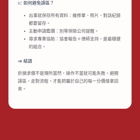
📈 如何避免誤區？
出事就保存所有資料：維修單、照片、對話紀錄
都要留存。
主動申請鑑價：別等保險公司提醒。
尋求專業協助：協會報告＋律師支持，是最穩健
的組合。
📣 結語
折損求償不是理所當然，操作不當就可能失敗。避開
誤區，走對流程，才能把屬於自己的每一分價值拿回
來。