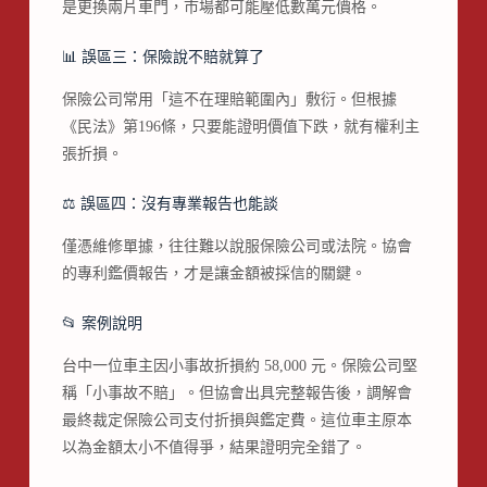
是更換兩片車門，市場都可能壓低數萬元價格。
📊 誤區三：保險說不賠就算了
保險公司常用「這不在理賠範圍內」敷衍。但根據
《民法》第196條，只要能證明價值下跌，就有權利主
張折損。
⚖️ 誤區四：沒有專業報告也能談
僅憑維修單據，往往難以說服保險公司或法院。協會
的專利鑑價報告，才是讓金額被採信的關鍵。
📂 案例說明
台中一位車主因小事故折損約 58,000 元。保險公司堅
稱「小事故不賠」。但協會出具完整報告後，調解會
最終裁定保險公司支付折損與鑑定費。這位車主原本
以為金額太小不值得爭，結果證明完全錯了。