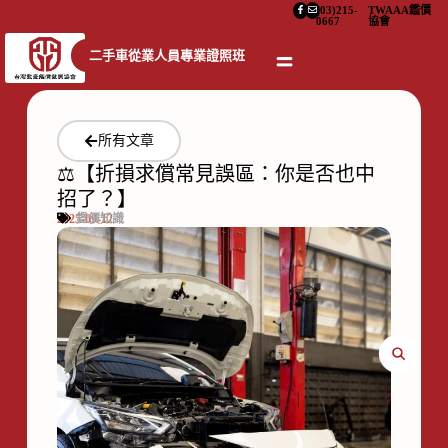
(03)215-
TWAAA鑑價
0667
協會
二手車從業人員專業證照班
所有文章
⚖️【折損求償常見誤區：你是否也中
招了？】
2025-09-12
鑑價知識