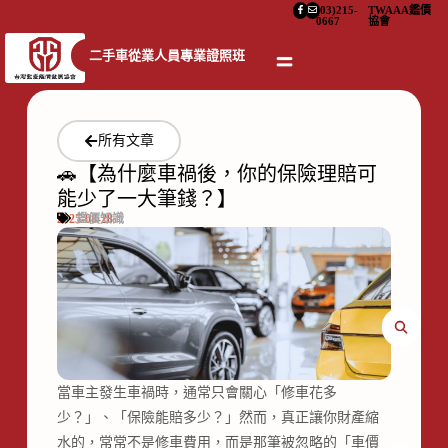
(03)215-
TWAAA鑑價
0667
協會
二手車從業人員專業證照班
所有文章
🚗【為什麼車禍後，你的保險理賠可
能少了一大筆錢？】
2025-08-28
鑑價知識
當車主發生車禍時，通常只會關心「修車花多
少？」、「保險能賠多少？」然而，真正讓你財產縮
水的，常常不是修車費用，而是那筆被忽略的「車價