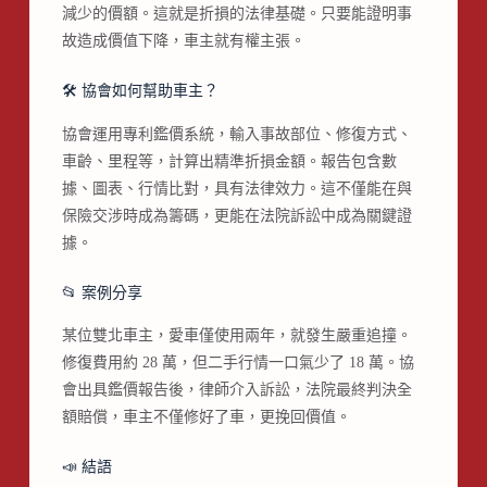
減少的價額。這就是折損的法律基礎。只要能證明事
故造成價值下降，車主就有權主張。
🛠 協會如何幫助車主？
協會運用專利鑑價系統，輸入事故部位、修復方式、
車齡、里程等，計算出精準折損金額。報告包含數
據、圖表、行情比對，具有法律效力。這不僅能在與
保險交涉時成為籌碼，更能在法院訴訟中成為關鍵證
據。
📂 案例分享
某位雙北車主，愛車僅使用兩年，就發生嚴重追撞。
修復費用約 28 萬，但二手行情一口氣少了 18 萬。協
會出具鑑價報告後，律師介入訴訟，法院最終判決全
額賠償，車主不僅修好了車，更挽回價值。
📣 結語