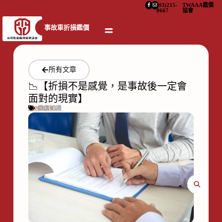
(03)215-
TWAAA鑑價
0667
協會
事故車折損鑑價
所有文章
📉【折損不是感覺，是事故後一定會
面對的現實】
2026-02-03
鑑價知識