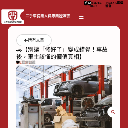
(03)215-
TWAAA鑑價
0667
協會
二手車從業人員專業證照班
所有文章
🚗【別讓「修好了」變成錯覺！事故
後，車主該懂的價值真相】
2025-10-20
鑑價知識