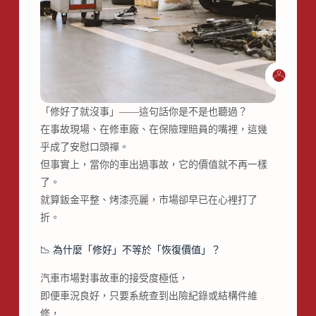
「修好了就沒事」——這句話你是不是也聽過？
在事故現場、在修車廠、在保險理賠員的嘴裡，這幾
乎成了安慰口頭禪。
但事實上，當你的車出過事故，它的價值就不再一樣
了。
就算鈑金平整、烤漆亮麗，市場卻早已在心裡打了
折。
📉 為什麼「修好」不等於「恢復價值」？
汽車市場對事故車的接受度極低，
即便車況良好，只要系統查到出險紀錄或結構件維
修，