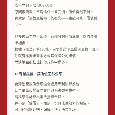
價格立刻下降 10%~30%。
原因很簡單：市場信任一旦受損，價值自然下滑。
這就是「事故車折損」的概念——車雖可修，價值難
回。
但多數車主並不知道，這部分的貶值其實可以依法請
求補償！
根據《民法》第196條，只要能證明車價因事故下降，
你就有權要求肇事方或其保險公司賠償。
而這筆金額往往比你想像中還多。
⚙️ 專業鑑價，讓價值回歸公平
台灣動產鑑價發展協會運用專利演算系統，
結合萬筆市場交易資料與修復類型模型，
能科學化計算出事故折損金額。
這不是「估價」，而是一份具法律效力的報告，
可用於保險理賠、調解、乃至法院訴訟。