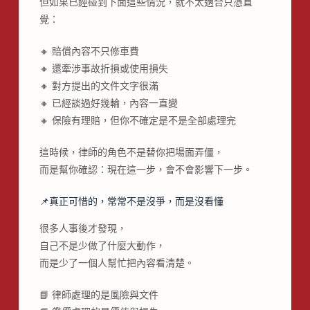
但如果已經碰到下面這些情況，就不太適合只憑直
覺：
🔸 賠償內容不只修車費
🔸 還牽涉事故折損或使用損失
🔸 對方提出的文件文字很滿
🔸 已經談過好幾輪，內容一直變
🔸 保險有理賠，但你不確定是不是全部處理完
這時候，律師的角色不是替你把場面弄僵，
而是幫你確認：現在這一步，會不會影響下一步。
📌真正可惜的，常常不是沒爭，而是沒看懂
很多人事後才發現，
自己不是少做了什麼大動作，
而是少了一個人幫忙把內容看清楚。
📘 律師處理的是風險與文件