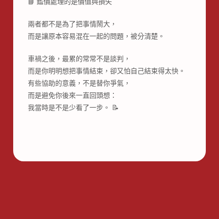
📘 鑑價處理的是價值與損失
兩者都不是為了把事情鬧大，
而是讓原本容易混在一起的問題，被分清楚。
車禍之後，最累的常常不是談判，
而是你明明想把事情結束，卻又怕自己結束得太快。
有些協助的意義，不是替你爭氣，
而是避免你後來一直回頭想：
我當時是不是少看了一步。 📝